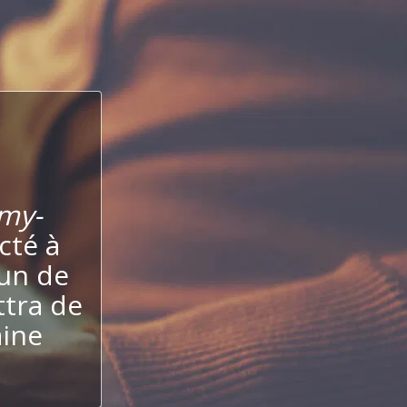
my-
cté à
'un de
ttra de
aine